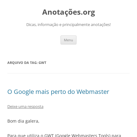
Pular
para
Anotações.org
o
conteúdo
Dicas, informação e principalmente anotações!
Menu
ARQUIVO DA TAG:
GWT
O Google mais perto do Webmaster
Deixe uma resposta
Bom dia galera,
Para que utiliza o GWT (Google Webmasters Tools) para