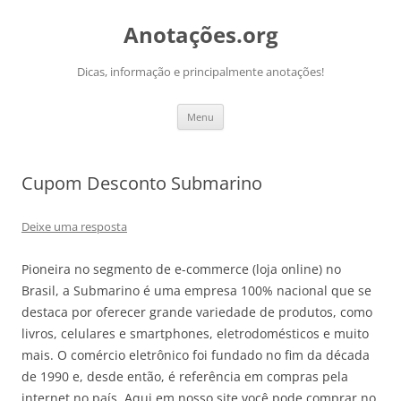
Pular
para
Anotações.org
o
conteúdo
Dicas, informação e principalmente anotações!
Menu
Cupom Desconto Submarino
Deixe uma resposta
Pioneira no segmento de e-commerce (loja online) no
Brasil, a Submarino é uma empresa 100% nacional que se
destaca por oferecer grande variedade de produtos, como
livros, celulares e smartphones, eletrodomésticos e muito
mais. O comércio eletrônico foi fundado no fim da década
de 1990 e, desde então, é referência em compras pela
internet no país. Aqui em nosso site você pode comprar no